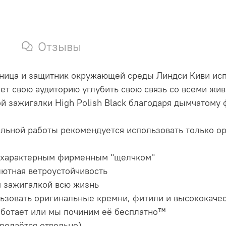
Отзывы
ница и защитник окружающей среды Линдси Киви испо
яет свою аудиторию углубить свою связь со всеми ж
ой зажигалки High Polish Black благодаря дымчатому
альной работы рекомендуется использовать только ор
 с характерным фирменным "щелчком"
лютная ветроустойчивость
я зажигалкой всю жизнь
ьзовать оригинальные кремни, фитили и высококачес
аботает или мы починим её бесплатно™
продаётся отдельно)