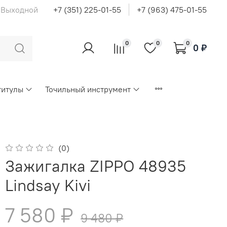
с Выходной
+7 (351) 225-01-55
+7 (963) 475-01-55
0
0
0
0 ₽
титулы
Точильный инструмент
(0)
Зажигалка ZIPPO 48935
Lindsay Kivi
7 580 ₽
9 480 ₽