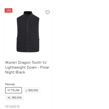
-13%
Жилет Dragon Tooth YJ
Lightweight Down - Polar
Night Black
Размер
M 175/96
L 180/100
XL 185/104
17 220 ₽