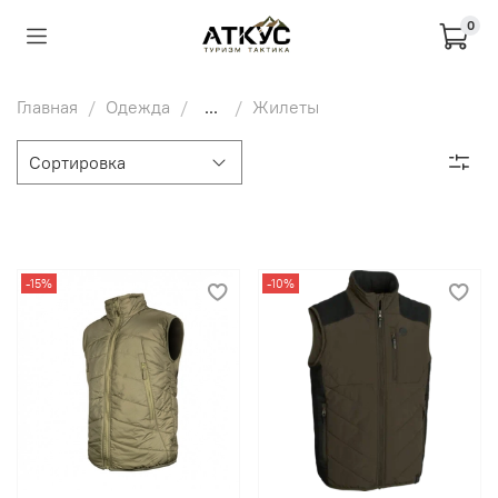
0
Главная
Одежда
...
Жилеты
-15%
-10%