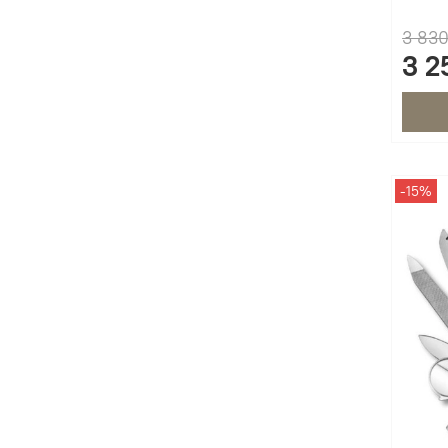
3 830
3 2
-15%