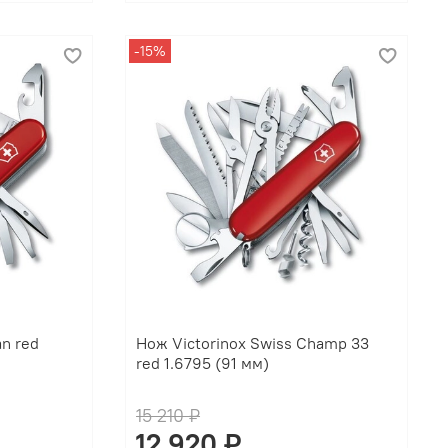
-15%
n red
Нож Victorinox Swiss Champ 33
red 1.6795 (91 мм)
15 210 ₽
12 920 ₽