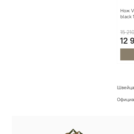
Нож V
black 
15 21
12 
Швейцар
Официа