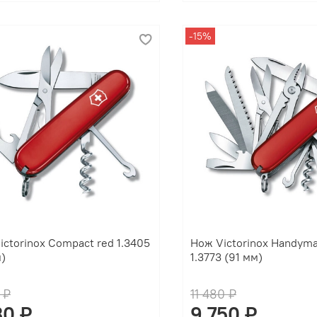
-15%
ictorinox Compact red 1.3405
Нож Victorinox Handyma
м)
1.3773 (91 мм)
 ₽
11 480 ₽
30 ₽
9 750 ₽