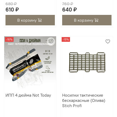
680 ₽
760 ₽
610 ₽
640 ₽
В корзину
В корзину
-16%
-15%
ИПП 4 дюйма Not Today
Носилки тактические
бескаркасные (Олива)
Stich Profi