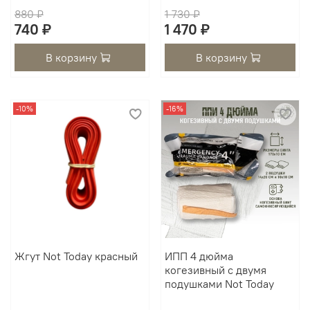
880 ₽
1 730 ₽
740 ₽
1 470 ₽
В корзину
В корзину
-10%
-16%
Жгут Not Today красный
ИПП 4 дюйма
когезивный с двумя
подушками Not Today