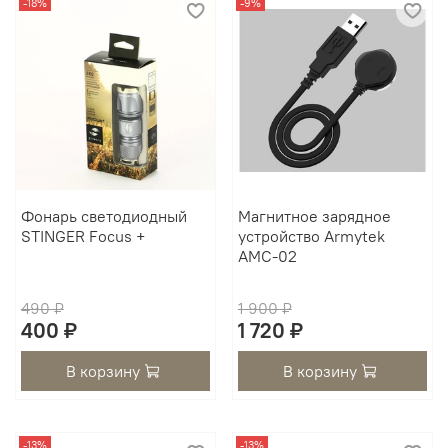
-18%
-9%
Фонарь светодиодный
Магнитное зарядное
STINGER Focus +
устройство Armytek
AMC-02
490 ₽
1 900 ₽
400 ₽
1 720 ₽
В корзину
В корзину
-13%
-13%