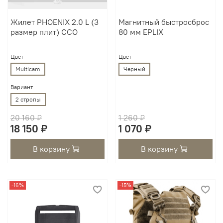
Жилет PHOENIX 2.0 L (3
Магнитный быстросброс
размер плит) ССО
80 мм EPLIX
Цвет
Цвет
Multicam
Черный
Вариант
2 стропы
20 160 ₽
1 260 ₽
18 150 ₽
1 070 ₽
В корзину
В корзину
-16%
-15%