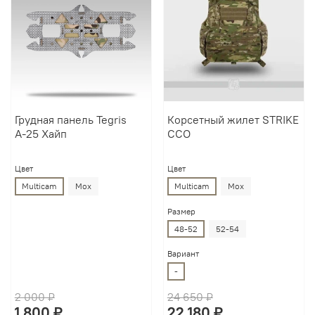
Грудная панель Tegris
Корсетный жилет STRIKE
А-25 Хайп
ССО
Цвет
Цвет
Multicam
Мох
Multicam
Мох
Размер
48-52
52-54
Вариант
-
2 000 ₽
24 650 ₽
1 800 ₽
22 180 ₽