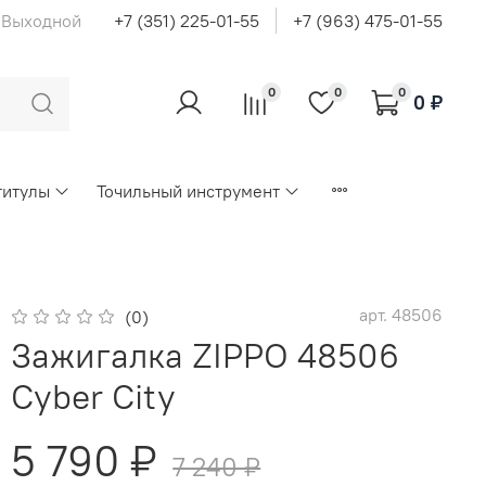
с Выходной
+7 (351) 225-01-55
+7 (963) 475-01-55
0
0
0
0 ₽
титулы
Точильный инструмент
арт.
48506
(0)
Зажигалка ZIPPO 48506
Cyber City
5 790 ₽
7 240 ₽