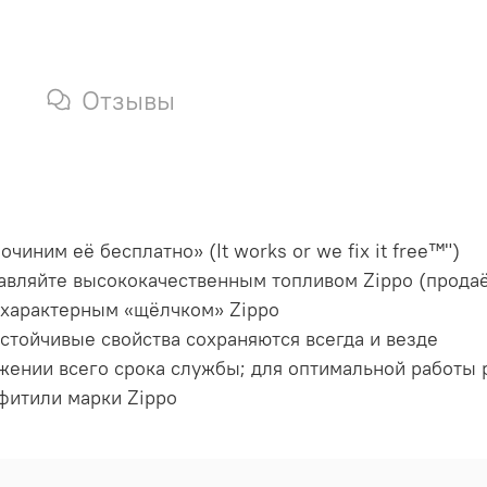
Отзывы
иним её бесплатно» (It works or we fix it free™")
равляйте высококачественным топливом Zippo (продаё
с характерным «щёлчком» Zippo
стойчивые свойства сохраняются всегда и везде
яжении всего срока службы; для оптимальной работы
фитили марки Zippo