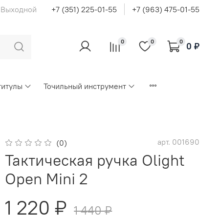
с Выходной
+7 (351) 225-01-55
+7 (963) 475-01-55
0
0
0
0 ₽
титулы
Точильный инструмент
арт.
001690
(0)
Тактическая ручка Olight
Open Mini 2
1 220 ₽
1 440 ₽