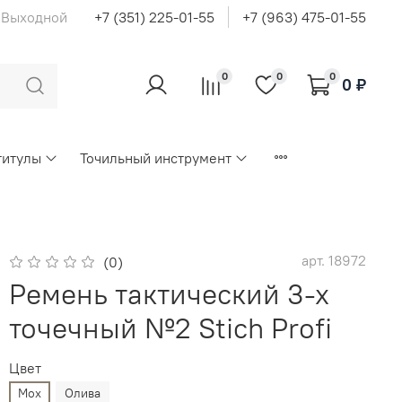
с Выходной
+7 (351) 225-01-55
+7 (963) 475-01-55
0
0
0
0 ₽
титулы
Точильный инструмент
арт.
18972
(0)
Ремень тактический 3-х
точечный №2 Stich Profi
Цвет
Мох
Олива