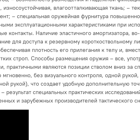
 износоустойчивая, влагоотталкивающая ткань; – тек
нт; – специальная оружейная фурнитура повышенной
ными эксплуатационными характеристиками при испо
е контакты. Наличие эластичного амортизатора, во-
ние для доступа к резервному короткоствольному ли
еспечивая плотность его прилегания к телу и, вмест
тких строп. Способы размещения оружия – все, уп
и, практичными являются позиции стволом вниз за сп
 мгновенно, без визуального контроля, одной рукой,
ной рукой), что создает удобную дополнительную точ
 – результат специальных практических исследовани
венных и зарубежных производителей тактического с