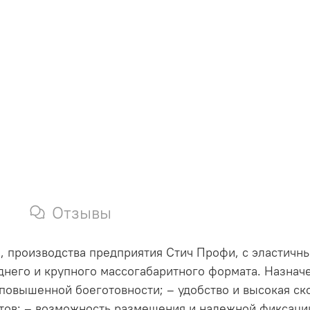
Отзывы
й, производства предприятия Стич Профи, с эласти
днего и крупного массогабаритного формата. Назнач
повышенной боеготовности; – удобство и высокая ск
тов; – возможность размещения и надежной фиксаци