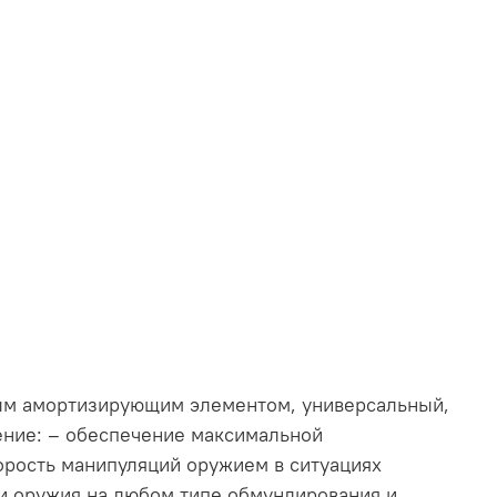
чным амортизирующим элементом, универсальный,
ение: – обеспечение максимальной
орость манипуляций оружием в ситуациях
и оружия на любом типе обмундирования и