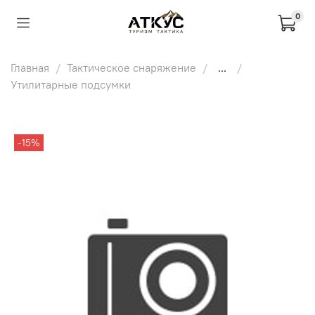
0
Главная
Тактическое снаряжение
...
Утилитарные подсумки
-15%