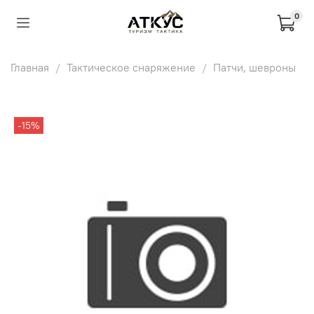
0
Главная
Тактическое снаряжение
Патчи, шевроны
-15%