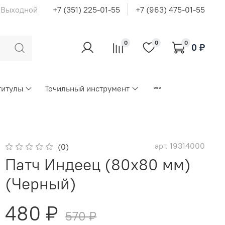
с Выходной
+7 (351) 225-01-55
+7 (963) 475-01-55
0
0
0
0 ₽
титулы
Точильный инструмент
арт.
19314000
(0)
Патч Индеец (80х80 мм)
(Черный)
480 ₽
570 ₽