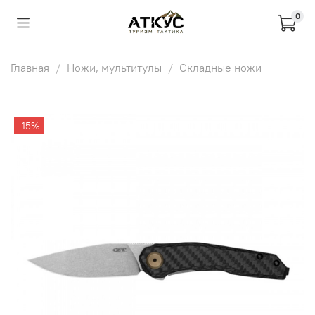
0
Главная
Ножи, мультитулы
Складные ножи
-15%