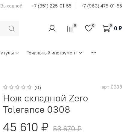
с Выходной
+7 (351) 225-01-55
+7 (963) 475-01-55
0
0
0
0 ₽
титулы
Точильный инструмент
арт.
0308
(0)
Нож складной Zero
Tolerance 0308
45 610 ₽
53 670 ₽