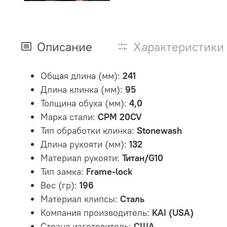
Описание
Характеристики
Общая длина (мм):
241
Длина клинка (мм):
95
Толщина обуха (мм):
4,0
Марка стали:
CPM 20CV
Тип обработки клинка:
Stonewash
Длина рукояти (мм):
132
Материал рукояти:
Титан/G10
Тип замка:
Frame-lock
Вес (гр):
196
Материал клипсы:
Сталь
Компания производитель:
KAI (USA)
Страна изготовитель:
США