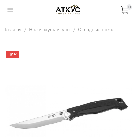
0
Главная
Ножи, мультитулы
Складные ножи
-15%