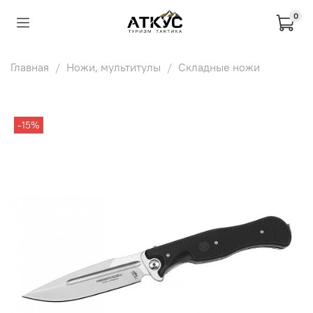
0
Главная
Ножи, мультитулы
Складные ножи
-15%