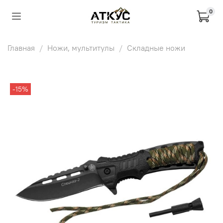
0
Главная
Ножи, мультитулы
Складные ножи
-15%