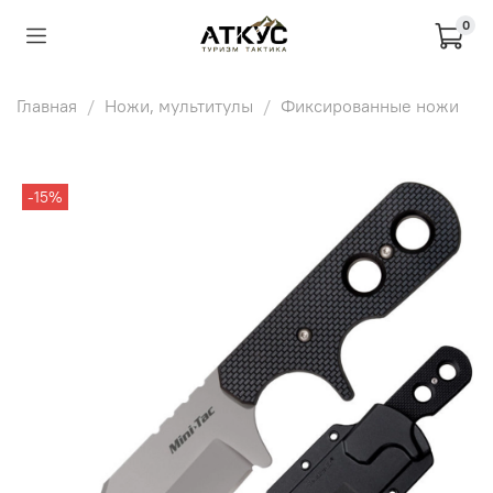
0
Главная
Ножи, мультитулы
Фиксированные ножи
-15%