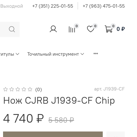
с Выходной
+7 (351) 225-01-55
+7 (963) 475-01-55
0
0
0
0 ₽
титулы
Точильный инструмент
арт.
J1939-CF
(0)
Нож CJRB J1939-CF Chip
4 740 ₽
5 580 ₽