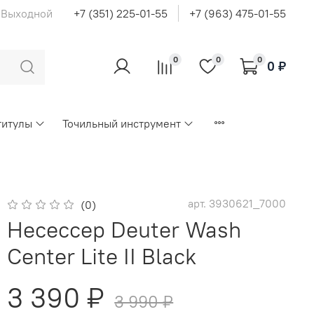
с Выходной
+7 (351) 225-01-55
+7 (963) 475-01-55
0
0
0
0 ₽
титулы
Точильный инструмент
арт.
3930621_7000
(0)
Несессер Deuter Wash
Center Lite II Black
3 390 ₽
3 990 ₽