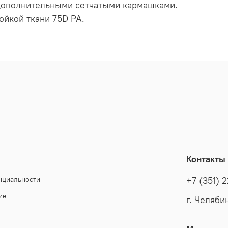
дополнительными сетчатыми кармашками.
ойкой ткани 75D PA.
Контакты
нциальности
+7 (351) 
ие
г. Челяби