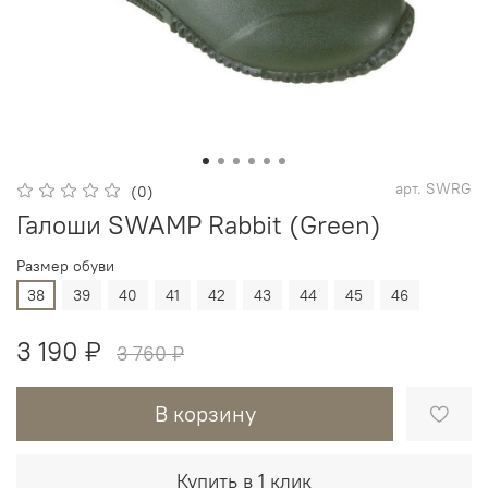
арт.
SWRG
(0)
Галоши SWAMP Rabbit (Green)
Размер обуви
38
39
40
41
42
43
44
45
46
3 190 ₽
3 760 ₽
В корзину
Купить в 1 клик