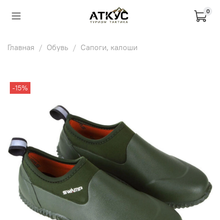
0
Главная
Обувь
Сапоги, калоши
-15%