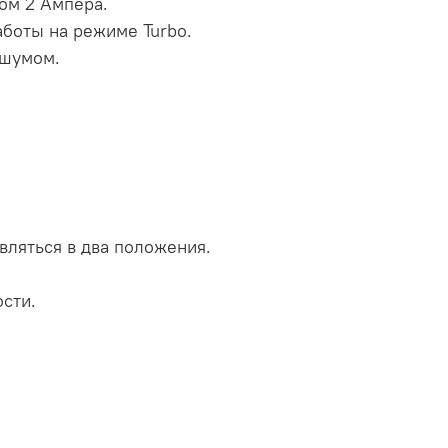
ом 2 Ампера.
аботы на режиме Turbo.
 шумом.
.
вляться в два положения.
сти.