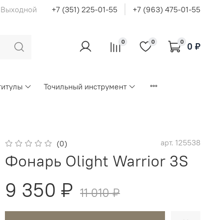
с Выходной
+7 (351) 225-01-55
+7 (963) 475-01-55
0
0
0
0 ₽
титулы
Точильный инструмент
арт.
125538
(0)
Фонарь Olight Warrior 3S
9 350 ₽
11 010 ₽