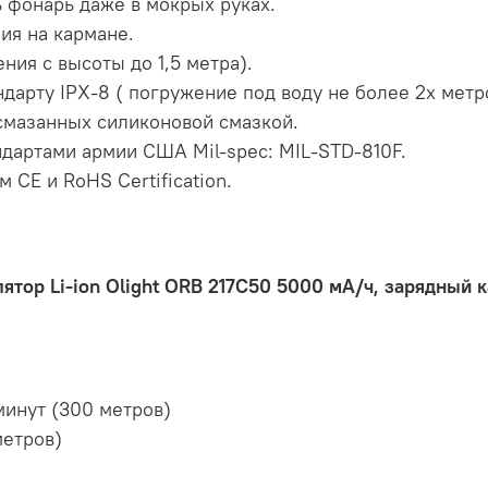
ь фонарь даже в мокрых руках.
ия на кармане.
ения с высоты до 1,5 метра).
арту IPX-8 ( погружение под воду не более 2х метро
смазанных силиконовой смазкой.
ндартами армии США Mil-spec: MIL-STD-810F.
CE и RoHS Certification.
лятор Li-ion Olight ORB 217C50 5000 мА/ч, зарядный к
инут (300 метров)
метров)