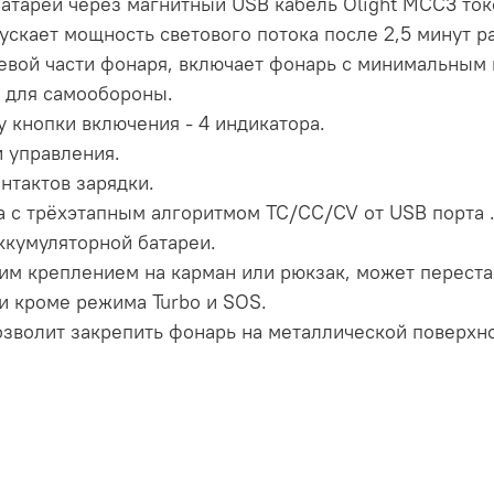
атареи через магнитный USB кабель Olight MCC3 ток
ускает мощность светового потока после 2,5 минут р
цевой части фонаря, включает фонарь с минимальным
 для самообороны.
 кнопки включения - 4 индикатора.
 управления.
нтактов зарядки.
а с трёхэтапным алгоритмом TC/CC/CV от USB порта 
ккумуляторной батареи.
м креплением на карман или рюкзак, может переста
и кроме режима Turbo и SOS.
зволит закрепить фонарь на металлической поверхно