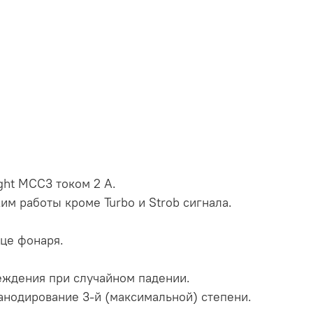
ght MCC3 током 2 А.
м работы кроме Turbo и Strob сигнала.
рце фонаря.
еждения при случайном падении.
нодирование 3-й (максимальной) степени.