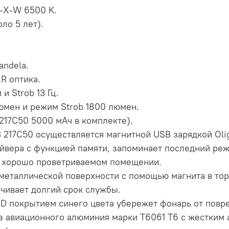
0-X-W 6500 K.
ло 5 лет).
andela.
R оптика.
и Strob 13 Гц.
люмен и режим Strob 1800 люмен.
RB 217C50 5000 мАч в комплекте).
B 217C50 осуществляется магнитной USB зарядкой Oli
вера с функцией памяти, запоминает последний режи
в хорошо проветриваемом помещении.
к металлической поверхности с помощью магнита в то
чивает долгий срок службы.
VD покрытием синего цвета убережет фонарь от повр
 авиационного алюминия марки Т6061 T6 с жестким а