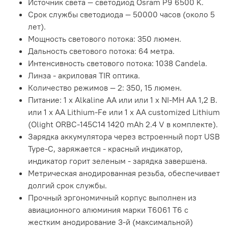
Источник света — светодиод Osram P9 6500 K.
Срок службы светодиода — 50000 часов (около 5
лет).
Мощность светового потока: 350 люмен.
Дальность светового потока: 64 метра.
Интенсивность светового потока: 1038 Candela.
Линза - акриловая TIR оптика.
Количество режимов — 2: 350, 15 люмен.
Питание: 1 х Alkaline АА или или 1 х NI-MH АА 1,2 В.
или 1 х AA Lithium-Fe или 1 х AA customized Lithium
(Olight ORBC-145C14 1420 mAh 2.4 V в комплекте).
Зарядка аккумулятора через встроенный порт USB
Type-C, заряжается - красный индикатор,
индикатор горит зеленым - зарядка завершена.
Метрическая анодированная резьба, обеспечивает
долгий срок службы.
Прочный эргономичный корпус выполнен из
авиационного алюминия марки Т6061 T6 с
жестким анодирование 3-й (максимальной)