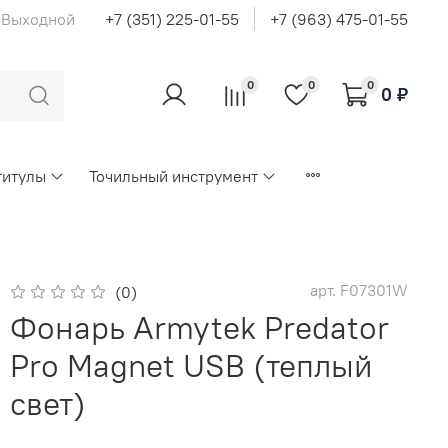
с Выходной
+7 (351) 225-01-55
+7 (963) 475-01-55
0
0
0
0 ₽
титулы
Точильный инструмент
арт.
F07301W
(0)
Фонарь Armytek Predator
Pro Magnet USB (теплый
свет)