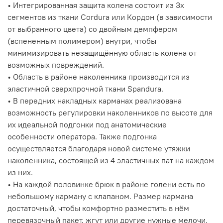
• Интегрированная защита колена состоит из 3х
сегментов из ткани Cordura или Кордон (в зависимости
от выбранного цвета) со двойным демпфером
(вспененным полимером) внутри, чтобы
минимизировать незащищённую область колена от
возможных повреждений.
• Область в районе наколенника производится из
эластичной сверхпрочной ткани Spandura.
• В передних накладных карманах реализована
возможность регулировки наколенников по высоте для
их идеальной подгонки под анатомические
особенности оператора. Также подгонка
осуществляется благодаря новой системе утяжки
наколенника, состоящей из 4 эластичных пат на каждом
из них.
• На каждой половинке брюк в районе голени есть по
небольшому карману с клапаном. Размер кармана
достаточный, чтобы комфортно разместить в нём
перевязочный пакет, жгут или другие нужные мелочи.