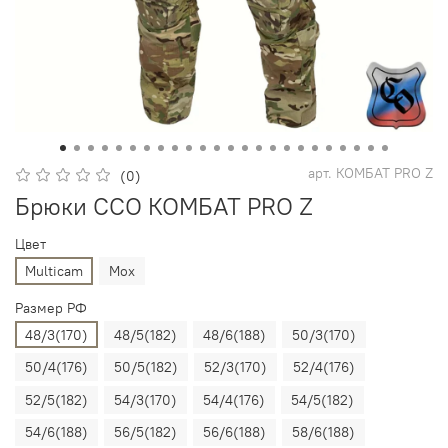
арт.
КОМБАТ PRO Z
(0)
Брюки ССО КОМБАТ PRO Z
Цвет
Multicam
Мох
Размер РФ
48/3(170)
48/5(182)
48/6(188)
50/3(170)
50/4(176)
50/5(182)
52/3(170)
52/4(176)
52/5(182)
54/3(170)
54/4(176)
54/5(182)
54/6(188)
56/5(182)
56/6(188)
58/6(188)