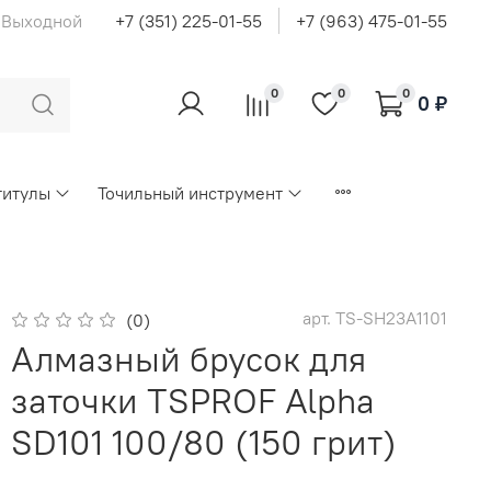
с Выходной
+7 (351) 225-01-55
+7 (963) 475-01-55
0
0
0
0 ₽
титулы
Точильный инструмент
арт.
TS-SH23A1101
(0)
Алмазный брусок для
заточки TSPROF Alpha
SD101 100/80 (150 грит)