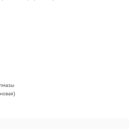
алмазы
новая)