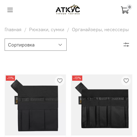
0
Главная
Рюкзаки, сумки
Органайзеры, несессеры
-11%
-10%