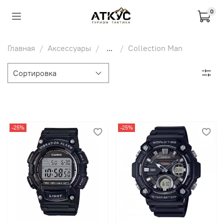
0
Главная
Аксессуары
...
Collection Man
-25%
-25%